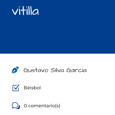
vitilla
Gustavo Silva García

Z
Béisbol
w
0 comentario(s)