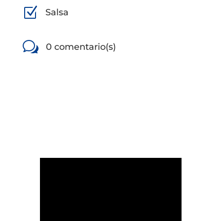
Z
Salsa
w
0 comentario(s)