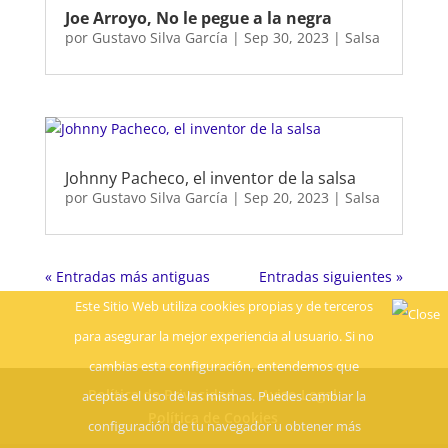
Joe Arroyo, No le pegue a la negra
por
Gustavo Silva García
|
Sep 30, 2023
|
Salsa
Johnny Pacheco, el inventor de la salsa
por
Gustavo Silva García
|
Sep 20, 2023
|
Salsa
« Entradas más antiguas
Entradas siguientes »
Este Sitio Web utiliza cookies propias y de terceros
para asegurar la mejor experiencia al usuario. Si no
cambias esta configuración, entendemos que
Política de Privacidad
Aviso Legal
aceptas el uso de las mismas. Puedes cambiar la
Política de Cookies
configuración de tu navegador u obtener más