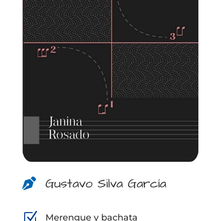
Gustavo Silva García

Z
Merengue y bachata