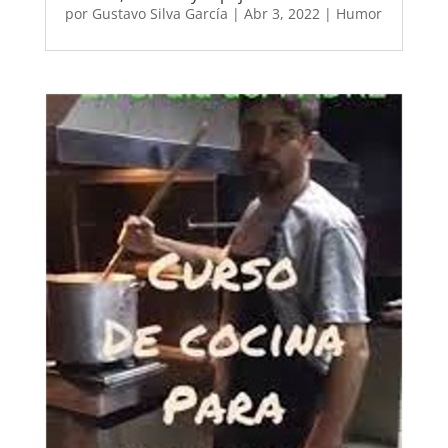
por
Gustavo Silva García
|
Abr 3, 2022
|
Humor