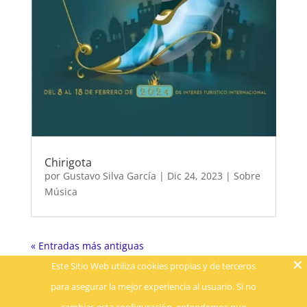
Chirigota
por
Gustavo Silva García
|
Dic 24, 2023
|
Sobre
Música
« Entradas más antiguas
Este Sitio Web utiliza cookies propias y de terceros
para asegurar la mejor experiencia al usuario. Si no