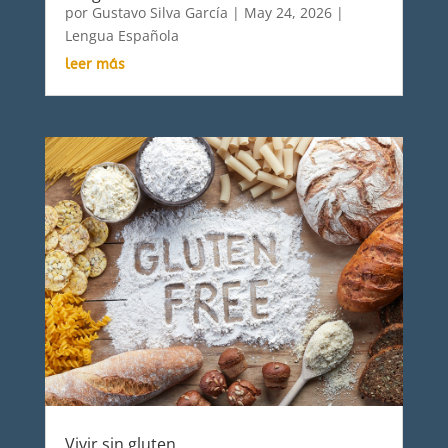
por
Gustavo Silva García
|
May 24, 2026
|
Lengua Española
leer más
Vivir sin gluten