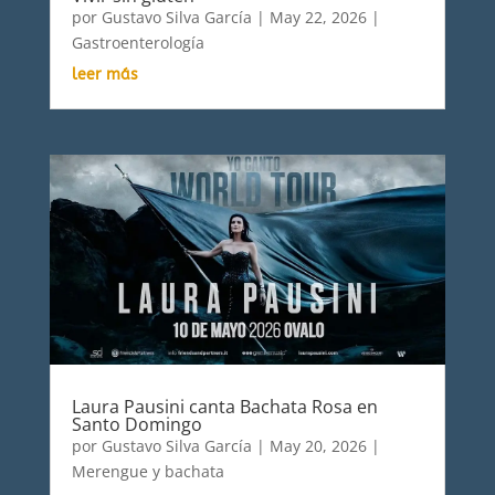
por
Gustavo Silva García
|
May 22, 2026
|
Gastroenterología
leer más
Laura Pausini canta Bachata Rosa en
Santo Domingo
por
Gustavo Silva García
|
May 20, 2026
|
Merengue y bachata