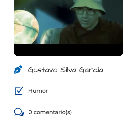
Gustavo Silva García

Z
Humor
w
0 comentario(s)