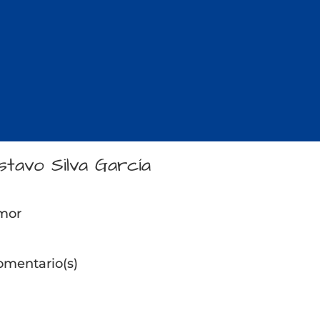
stavo Silva García
mor
omentario(s)