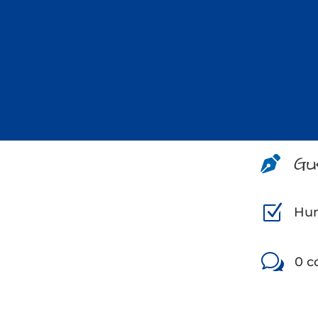
Gu

Z
Hu
w
0 c