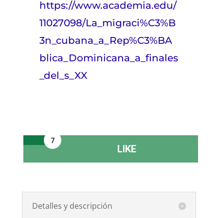
https://www.academia.edu/
11027098/La_migraci%C3%B
3n_cubana_a_Rep%C3%BA
blica_Dominicana_a_finales
_del_s_XX
7
LIKE
Detalles y descripción