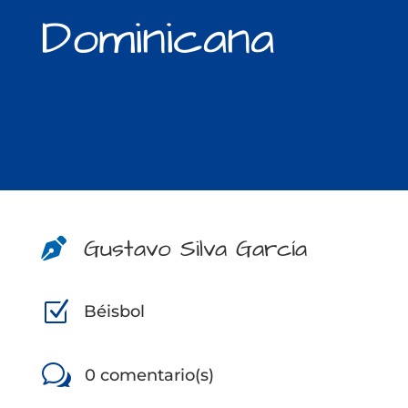
Dominicana
Gustavo Silva García

Z
Béisbol
w
0 comentario(s)