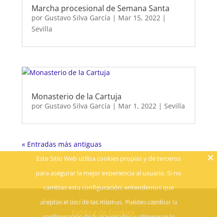
Marcha procesional de Semana Santa
por
Gustavo Silva García
|
Mar 15, 2022
|
Sevilla
Monasterio de la Cartuja
por
Gustavo Silva García
|
Mar 1, 2022
|
Sevilla
« Entradas más antiguas
Este Sitio Web utiliza cookies propias y de terceros
para asegurar la mejor experiencia al usuario. Si no
cambias esta configuración, entendemos que
Política de Privacidad
Aviso Legal
aceptas el uso de las mismas. Puedes cambiar la
Política de Cookies
configuración de tu navegador u obtener más