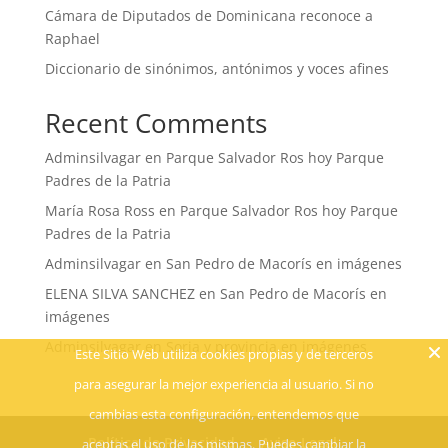
Cámara de Diputados de Dominicana reconoce a
Raphael
Diccionario de sinónimos, antónimos y voces afines
Recent Comments
Adminsilvagar
en
Parque Salvador Ros hoy Parque
Padres de la Patria
María Rosa Ross
en
Parque Salvador Ros hoy Parque
Padres de la Patria
Adminsilvagar
en
San Pedro de Macorís en imágenes
ELENA SILVA SANCHEZ
en
San Pedro de Macorís en
imágenes
Adminsilvagar
en
Soria y provincia en imágenes
Este Sitio Web utiliza cookies propias y de terceros
para asegurar la mejor experiencia al usuario. Si no
cambias esta configuración, entendemos que
Política de Privacidad
Aviso Legal
aceptas el uso de las mismas. Puedes cambiar la