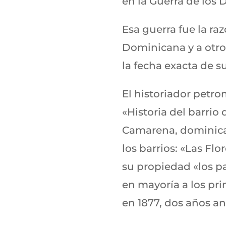
en la Guerra de los 
Esa guerra fue la ra
Dominicana y a otro
la fecha exacta de s
El historiador petro
«Historia del barri
Camarena, dominican
los barrios: «Las Flo
su propiedad «los pa
en mayoría a los pri
en 1877, dos años ant