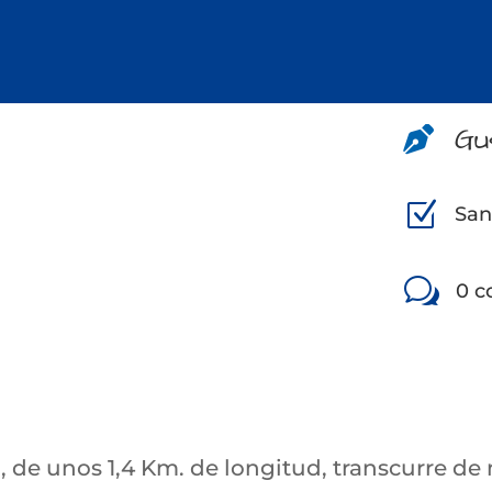
Gu

Z
San
w
0 c
, de unos 1,4 Km. de longitud, transcurre de n