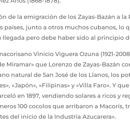
Diez Años (1868-1878).
zón de la emigración de los Zayas-Bazán a la
s países, junto a otros muchos cubanos, lo 
u llegada pero debe haber sido al principio 
macorisano Vinicio Viguera Ozuna (1921-2008)
o de Miramar» que Lorenzo de Zayas-Bazán c
o natural de San José de los Llanos, los po
res», «Japón», «Filipinas» y «Villa Faro». Y q
rceló en 1897, vendiendo solares a ricos y r
meros 100 cocolos que arribaron a Macorís, t
es del inicio de la Industria Azucarera».