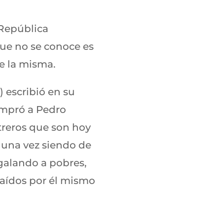
 República
que no se conoce es
de la misma.
 escribió en su
ompró a Pedro
treros que son hoy
ue una vez siendo de
egalando a pobres,
raídos por él mismo