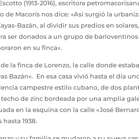
cotto (1913-2016), escritora petromacorisan
o de Macorís nos dice: «Así surgió la urbani
yas-Bazán, al dividir sus predios en solares
para ser donados a un grupo de barloventinos
oraron en su finca».
 de la finca de Lorenzo, la calle donde estab
 Bazán». En esa casa vivió hasta el día uno
dencia campestre estilo cubano, de dos plant
techo de zinc bordeada por una amplia gale
uada en la esquina con la calle «José Bernar
 hasta 1938.
enzo y su familia se mudaron a su nueva casa