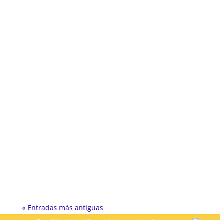
Gustavo Silva García
Gustavo Silva García
« Entradas más antiguas