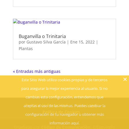
Buganvilla o Trinitaria
por
Gustavo Silva García
|
Ene 15, 2022
|
Plantas
« Entradas más antiguas
Este Sitio Web utiliza cookies propias y de terceros
para asegurar la mejor experiencia al usuario. Si no
cambias esta configuración, entendemos que
Política de Privacidad
Aviso Legal
aceptas el uso de las mismas. Puedes cambiar la
Política de Cookies
configuración de tu navegador u obtener más
información aquí.
Diseñado por
Código de Comunicación.
©Copyright