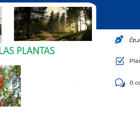
Gu

Z
Pla
w
0 c