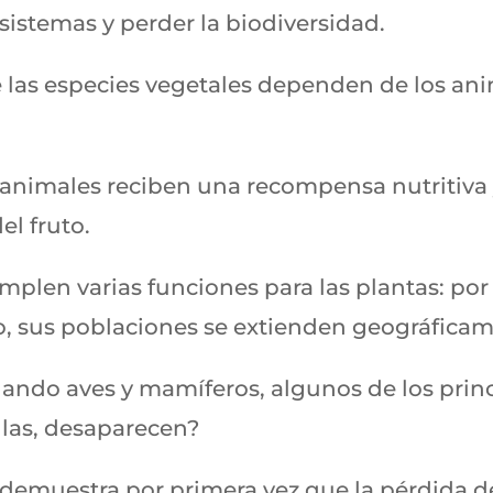
osistemas y perder la biodiversidad.
e las especies vegetales dependen de los ani
s animales reciben una recompensa nutritiva 
el fruto.
plen varias funciones para las plantas: por 
ro, sus poblaciones se extienden geográfica
uando aves y mamíferos, algunos de los prin
llas, desaparecen?
 demuestra por primera vez que la pérdida d