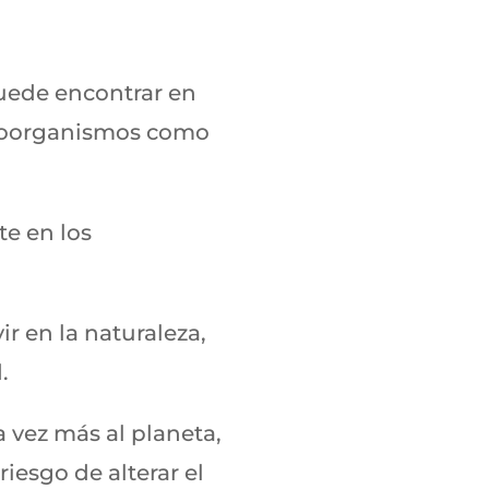
puede encontrar en
icroorganismos como
e en los
r en la naturaleza,
d.
vez más al planeta,
iesgo de alterar el