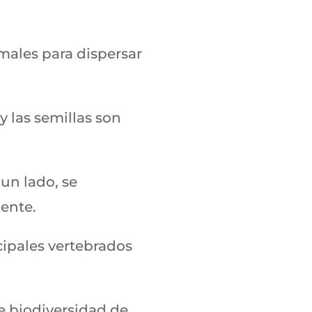
males para dispersar
y las semillas son
un lado, se
mente.
cipales vertebrados
e biodiversidad de