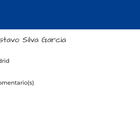
stavo Silva García
rid
omentario(s)