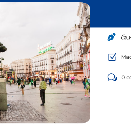
Gu

Z
Mad
w
0 c