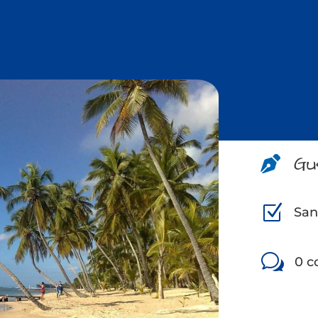
Gu

Z
San
w
0 c