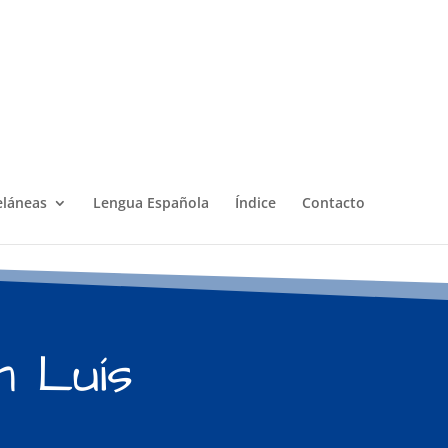
eláneas
Lengua Española
Índice
Contacto
n Luís