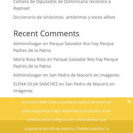
Cámara de Diputados de Dominicana reconoce a
Raphael
Diccionario de sinónimos, antónimos y voces afines
Recent Comments
Adminsilvagar
en
Parque Salvador Ros hoy Parque
Padres de la Patria
María Rosa Ross
en
Parque Salvador Ros hoy Parque
Padres de la Patria
Adminsilvagar
en
San Pedro de Macorís en imágenes
ELENA SILVA SANCHEZ
en
San Pedro de Macorís en
imágenes
Adminsilvagar
en
Soria y provincia en imágenes
Este Sitio Web utiliza cookies propias y de terceros
para asegurar la mejor experiencia al usuario. Si no
cambias esta configuración, entendemos que
Política de Privacidad
Aviso Legal
aceptas el uso de las mismas. Puedes cambiar la