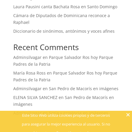
Laura Pausini canta Bachata Rosa en Santo Domingo
Cámara de Diputados de Dominicana reconoce a
Raphael
Diccionario de sinónimos, antónimos y voces afines
Recent Comments
Adminsilvagar
en
Parque Salvador Ros hoy Parque
Padres de la Patria
María Rosa Ross
en
Parque Salvador Ros hoy Parque
Padres de la Patria
Adminsilvagar
en
San Pedro de Macorís en imágenes
ELENA SILVA SANCHEZ
en
San Pedro de Macorís en
imágenes
Adminsilvagar
en
Soria y provincia en imágenes
Este Sitio Web utiliza cookies propias y de terceros
para asegurar la mejor experiencia al usuario. Si no