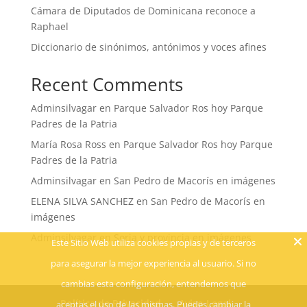
Cámara de Diputados de Dominicana reconoce a
Raphael
Diccionario de sinónimos, antónimos y voces afines
Recent Comments
Adminsilvagar
en
Parque Salvador Ros hoy Parque
Padres de la Patria
María Rosa Ross
en
Parque Salvador Ros hoy Parque
Padres de la Patria
Adminsilvagar
en
San Pedro de Macorís en imágenes
ELENA SILVA SANCHEZ
en
San Pedro de Macorís en
imágenes
Adminsilvagar
en
Soria y provincia en imágenes
Este Sitio Web utiliza cookies propias y de terceros
para asegurar la mejor experiencia al usuario. Si no
cambias esta configuración, entendemos que
Política de Privacidad
Aviso Legal
aceptas el uso de las mismas. Puedes cambiar la