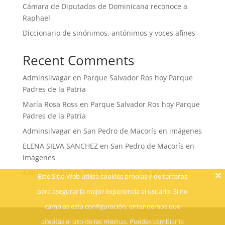
Cámara de Diputados de Dominicana reconoce a
Raphael
Diccionario de sinónimos, antónimos y voces afines
Recent Comments
Adminsilvagar
en
Parque Salvador Ros hoy Parque
Padres de la Patria
María Rosa Ross
en
Parque Salvador Ros hoy Parque
Padres de la Patria
Adminsilvagar
en
San Pedro de Macorís en imágenes
ELENA SILVA SANCHEZ
en
San Pedro de Macorís en
imágenes
Adminsilvagar
en
Soria y provincia en imágenes
Este Sitio Web utiliza cookies propias y de terceros
para asegurar la mejor experiencia al usuario. Si no
cambias esta configuración, entendemos que
Política de Privacidad
Aviso Legal
aceptas el uso de las mismas. Puedes cambiar la