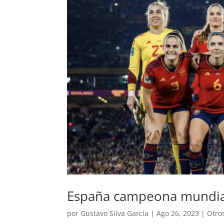
España campeona mundia
por
Gustavo Silva García
|
Ago 26, 2023
|
Otro