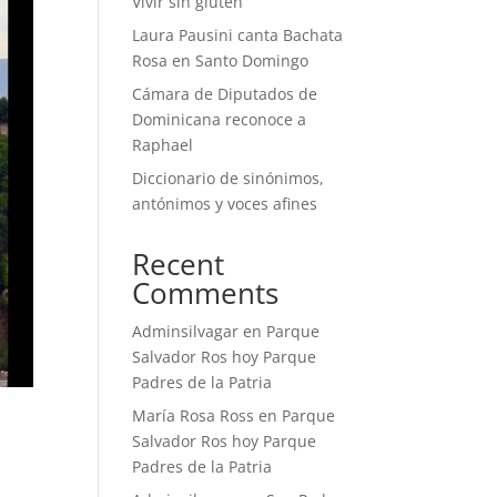
Vivir sin gluten
Laura Pausini canta Bachata
Rosa en Santo Domingo
Cámara de Diputados de
Dominicana reconoce a
Raphael
Diccionario de sinónimos,
antónimos y voces afines
Recent
Comments
Adminsilvagar
en
Parque
Salvador Ros hoy Parque
Padres de la Patria
María Rosa Ross
en
Parque
Salvador Ros hoy Parque
Padres de la Patria