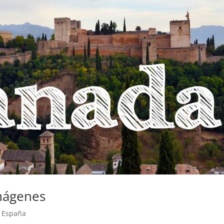
mágenes
s España