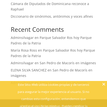
Cámara de Diputados de Dominicana reconoce a
Raphael
Diccionario de sinónimos, antónimos y voces afines
Recent Comments
Adminsilvagar
en
Parque Salvador Ros hoy Parque
Padres de la Patria
María Rosa Ross
en
Parque Salvador Ros hoy Parque
Padres de la Patria
Adminsilvagar
en
San Pedro de Macorís en imágenes
ELENA SILVA SANCHEZ
en
San Pedro de Macorís en
imágenes
Adminsilvagar
en
Soria y provincia en imágenes
Este Sitio Web utiliza cookies propias y de terceros
para asegurar la mejor experiencia al usuario. Si no
cambias esta configuración, entendemos que
Política de Privacidad
Aviso Legal
aceptas el uso de las mismas. Puedes cambiar la