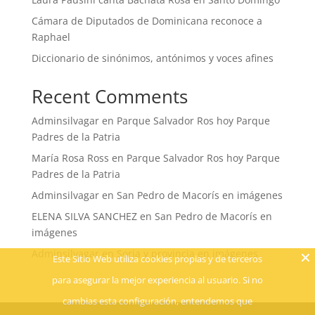
Cámara de Diputados de Dominicana reconoce a
Raphael
Diccionario de sinónimos, antónimos y voces afines
Recent Comments
Adminsilvagar
en
Parque Salvador Ros hoy Parque
Padres de la Patria
María Rosa Ross
en
Parque Salvador Ros hoy Parque
Padres de la Patria
Adminsilvagar
en
San Pedro de Macorís en imágenes
ELENA SILVA SANCHEZ
en
San Pedro de Macorís en
imágenes
Adminsilvagar
en
Soria y provincia en imágenes
Este Sitio Web utiliza cookies propias y de terceros
para asegurar la mejor experiencia al usuario. Si no
cambias esta configuración, entendemos que