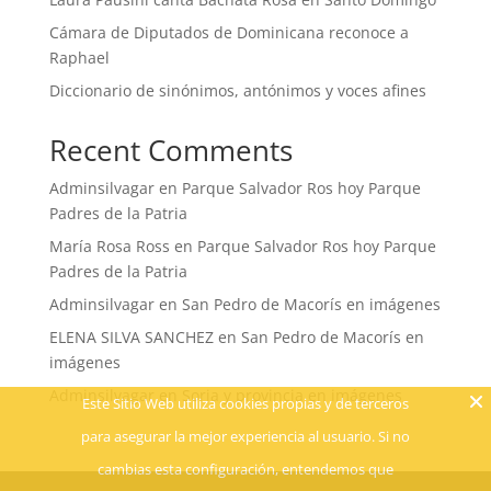
Cámara de Diputados de Dominicana reconoce a
Raphael
Diccionario de sinónimos, antónimos y voces afines
Recent Comments
Adminsilvagar
en
Parque Salvador Ros hoy Parque
Padres de la Patria
María Rosa Ross
en
Parque Salvador Ros hoy Parque
Padres de la Patria
Adminsilvagar
en
San Pedro de Macorís en imágenes
ELENA SILVA SANCHEZ
en
San Pedro de Macorís en
imágenes
Adminsilvagar
en
Soria y provincia en imágenes
Este Sitio Web utiliza cookies propias y de terceros
para asegurar la mejor experiencia al usuario. Si no
cambias esta configuración, entendemos que