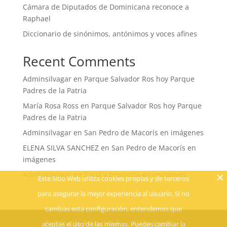
Cámara de Diputados de Dominicana reconoce a
Raphael
Diccionario de sinónimos, antónimos y voces afines
Recent Comments
Adminsilvagar
en
Parque Salvador Ros hoy Parque
Padres de la Patria
María Rosa Ross
en
Parque Salvador Ros hoy Parque
Padres de la Patria
Adminsilvagar
en
San Pedro de Macorís en imágenes
ELENA SILVA SANCHEZ
en
San Pedro de Macorís en
imágenes
Adminsilvagar
en
Soria y provincia en imágenes
Este Sitio Web utiliza cookies propias y de terceros
para asegurar la mejor experiencia al usuario. Si no
cambias esta configuración, entendemos que
Política de Privacidad
Aviso Legal
aceptas el uso de las mismas. Puedes cambiar la