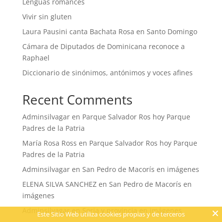
Lenguas romances
Vivir sin gluten
Laura Pausini canta Bachata Rosa en Santo Domingo
Cámara de Diputados de Dominicana reconoce a
Raphael
Diccionario de sinónimos, antónimos y voces afines
Recent Comments
Adminsilvagar
en
Parque Salvador Ros hoy Parque
Padres de la Patria
María Rosa Ross
en
Parque Salvador Ros hoy Parque
Padres de la Patria
Adminsilvagar
en
San Pedro de Macorís en imágenes
ELENA SILVA SANCHEZ
en
San Pedro de Macorís en
imágenes
Adminsilvagar
en
Soria y provincia en imágenes
Este Sitio Web utiliza cookies propias y de terceros