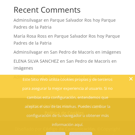
Recent Comments
Adminsilvagar
en
Parque Salvador Ros hoy Parque
Padres de la Patria
María Rosa Ross
en
Parque Salvador Ros hoy Parque
Padres de la Patria
Adminsilvagar
en
San Pedro de Macorís en imágenes
ELENA SILVA SANCHEZ
en
San Pedro de Macorís en
imágenes
Adminsilvagar
en
Soria y provincia en imágenes
Este Sitio Web utiliza cookies propias y de terceros
para asegurar la mejor experiencia al usuario. Si no
cambias esta configuración, entendemos que
Política de Privacidad
Aviso Legal
aceptas el uso de las mismas. Puedes cambiar la
Política de Cookies
configuración de tu navegador u obtener más
información aquí.
Diseñado por
Código de Comunicación.
©Copyright