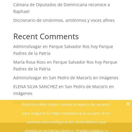
Cámara de Diputados de Dominicana reconoce a
Raphael
Diccionario de sinónimos, antónimos y voces afines
Recent Comments
Adminsilvagar
en
Parque Salvador Ros hoy Parque
Padres de la Patria
María Rosa Ross
en
Parque Salvador Ros hoy Parque
Padres de la Patria
Adminsilvagar
en
San Pedro de Macorís en imágenes
ELENA SILVA SANCHEZ
en
San Pedro de Macorís en
imágenes
Adminsilvagar
en
Soria y provincia en imágenes
Este Sitio Web utiliza cookies propias y de terceros
para asegurar la mejor experiencia al usuario. Si no
cambias esta configuración, entendemos que
Política de Privacidad
Aviso Legal
aceptas el uso de las mismas. Puedes cambiar la