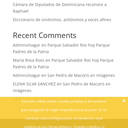
Cámara de Diputados de Dominicana reconoce a
Raphael
Diccionario de sinónimos, antónimos y voces afines
Recent Comments
Adminsilvagar
en
Parque Salvador Ros hoy Parque
Padres de la Patria
María Rosa Ross
en
Parque Salvador Ros hoy Parque
Padres de la Patria
Adminsilvagar
en
San Pedro de Macorís en imágenes
ELENA SILVA SANCHEZ
en
San Pedro de Macorís en
imágenes
Adminsilvagar
en
Soria y provincia en imágenes
Este Sitio Web utiliza cookies propias y de terceros
para asegurar la mejor experiencia al usuario. Si no
cambias esta configuración, entendemos que
Política de Privacidad
Aviso Legal
aceptas el uso de las mismas. Puedes cambiar la