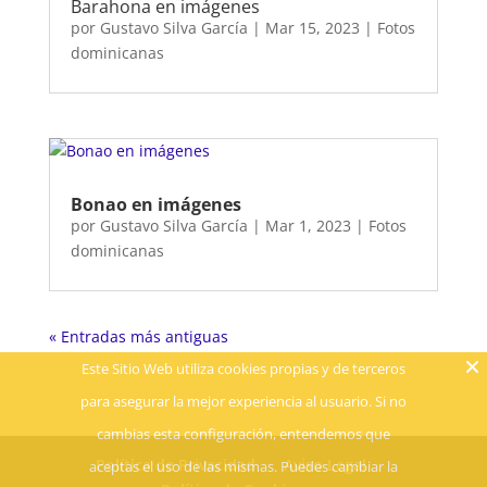
Barahona en imágenes
por
Gustavo Silva García
|
Mar 15, 2023
|
Fotos
dominicanas
Bonao en imágenes
por
Gustavo Silva García
|
Mar 1, 2023
|
Fotos
dominicanas
« Entradas más antiguas
Este Sitio Web utiliza cookies propias y de terceros
para asegurar la mejor experiencia al usuario. Si no
cambias esta configuración, entendemos que
Política de Privacidad
Aviso Legal
aceptas el uso de las mismas. Puedes cambiar la