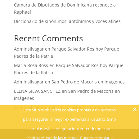
Cámara de Diputados de Dominicana reconoce a
Raphael
Diccionario de sinónimos, antónimos y voces afines
Recent Comments
Adminsilvagar
en
Parque Salvador Ros hoy Parque
Padres de la Patria
María Rosa Ross
en
Parque Salvador Ros hoy Parque
Padres de la Patria
Adminsilvagar
en
San Pedro de Macorís en imágenes
ELENA SILVA SANCHEZ
en
San Pedro de Macorís en
imágenes
Adminsilvagar
en
Soria y provincia en imágenes
Este Sitio Web utiliza cookies propias y de terceros
para asegurar la mejor experiencia al usuario. Si no
cambias esta configuración, entendemos que
Política de Privacidad
Aviso Legal
aceptas el uso de las mismas. Puedes cambiar la