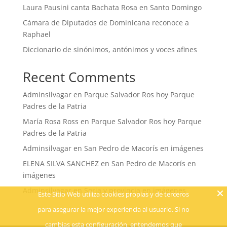
Laura Pausini canta Bachata Rosa en Santo Domingo
Cámara de Diputados de Dominicana reconoce a
Raphael
Diccionario de sinónimos, antónimos y voces afines
Recent Comments
Adminsilvagar
en
Parque Salvador Ros hoy Parque
Padres de la Patria
María Rosa Ross
en
Parque Salvador Ros hoy Parque
Padres de la Patria
Adminsilvagar
en
San Pedro de Macorís en imágenes
ELENA SILVA SANCHEZ
en
San Pedro de Macorís en
imágenes
Adminsilvagar
en
Soria y provincia en imágenes
Este Sitio Web utiliza cookies propias y de terceros
para asegurar la mejor experiencia al usuario. Si no
cambias esta configuración, entendemos que