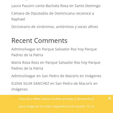
Laura Pausini canta Bachata Rosa en Santo Domingo
Cámara de Diputados de Dominicana reconoce a
Raphael
Diccionario de sinónimos, antónimos y voces afines
Recent Comments
Adminsilvagar
en
Parque Salvador Ros hoy Parque
Padres de la Patria
María Rosa Ross
en
Parque Salvador Ros hoy Parque
Padres de la Patria
Adminsilvagar
en
San Pedro de Macorís en imágenes
ELENA SILVA SANCHEZ
en
San Pedro de Macorís en
imágenes
Adminsilvagar
en
Soria y provincia en imágenes
Este Sitio Web utiliza cookies propias y de terceros
para asegurar la mejor experiencia al usuario. Si no