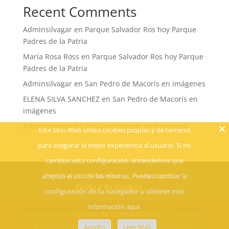
Recent Comments
Adminsilvagar
en
Parque Salvador Ros hoy Parque
Padres de la Patria
María Rosa Ross
en
Parque Salvador Ros hoy Parque
Padres de la Patria
Adminsilvagar
en
San Pedro de Macorís en imágenes
ELENA SILVA SANCHEZ
en
San Pedro de Macorís en
imágenes
Adminsilvagar
en
Soria y provincia en imágenes
Este Sitio Web utiliza cookies propias y de terceros
para asegurar la mejor experiencia al usuario. Si no
cambias esta configuración, entendemos que
Política de Privacidad
Aviso Legal
aceptas el uso de las mismas. Puedes cambiar la
Política de Cookies
configuración de tu navegador u obtener más
información aquí.
Diseñado por
Código de Comunicación.
©Copyright
gustavosilvagarcia.com, All rights are reserved.
Acepto
Leer Más