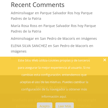
Recent Comments
Adminsilvagar
en
Parque Salvador Ros hoy Parque
Padres de la Patria
María Rosa Ross
en
Parque Salvador Ros hoy Parque
Padres de la Patria
Adminsilvagar
en
San Pedro de Macorís en imágenes
ELENA SILVA SANCHEZ
en
San Pedro de Macorís en
imágenes
Adminsilvagar
en
Soria y provincia en imágenes
Este Sitio Web utiliza cookies propias y de terceros
para asegurar la mejor experiencia al usuario. Si no
cambias esta configuración, entendemos que
Política de Privacidad
Aviso Legal
aceptas el uso de las mismas. Puedes cambiar la
Política de Cookies
configuración de tu navegador u obtener más
información aquí.
Diseñado por
Código de Comunicación.
©Copyright
gustavosilvagarcia.com, All rights are reserved.
Acepto
Leer Más