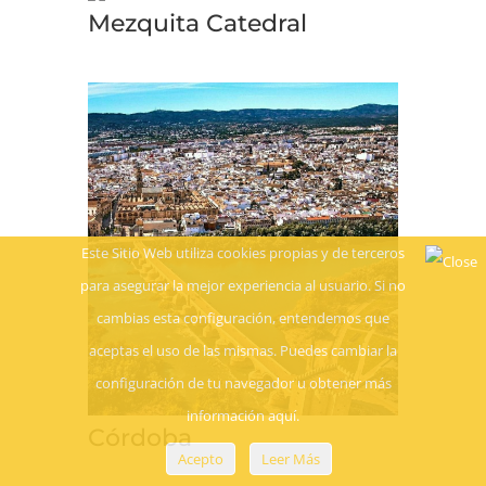
Mezquita Catedral
Este Sitio Web utiliza cookies propias y de terceros
para asegurar la mejor experiencia al usuario. Si no
cambias esta configuración, entendemos que
aceptas el uso de las mismas. Puedes cambiar la
configuración de tu navegador u obtener más
información aquí.
Córdoba
Acepto
Leer Más